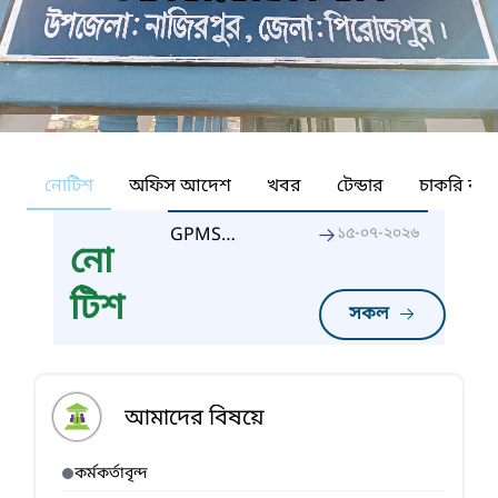
নোটিশ
অফিস আদেশ
খবর
টেন্ডার
চাকরি কর্ন
GPMS
১৫-০৭-২০২৬
নো
আপলোড
২০২৬-২৭
টিশ
সকল
আমাদের বিষয়ে
কর্মকর্তাবৃন্দ