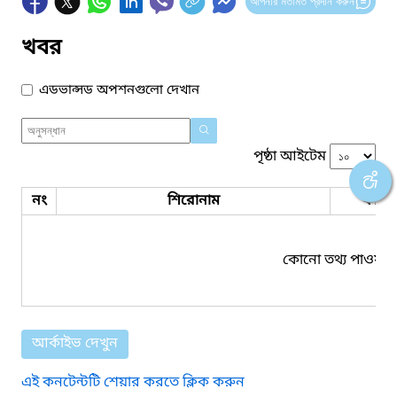
আপনার মতামত প্রদান করুন
খবর
এডভান্সড অপশনগুলো দেখান
পৃষ্ঠা আইটেম
নং
শিরোনাম
ফাইল
কোনো তথ্য পাওয়া য
আর্কাইভ দেখুন
এই কনটেন্টটি শেয়ার করতে ক্লিক করুন